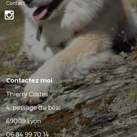
Contact
Contactez moi
Thierry Costes
4, passage du béal
69009 Lyon
06 84 99 70 14