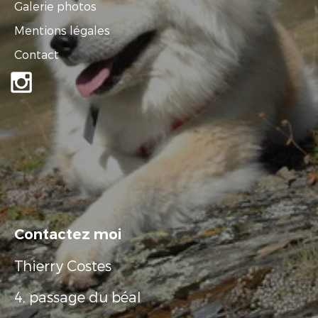
Galerie photos
Mentions légales
Contact
Contactez moi
Thierry Costes
4, passage du béal