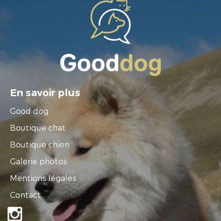
En savoir plus
Good dog
Boutique chat
Boutique chien
Galerie photos
Mentions légales
Contact