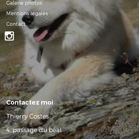
Galerie photos
Mentions légales
Contact
Contactez moi
Thierry Costes
4, passage du béal