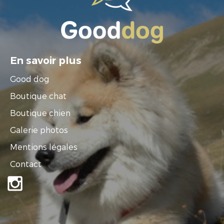
En savoir plus
Good dog
Boutique chat
Boutique chien
Galerie photos
Mentions légales
Contact