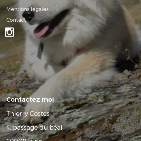
Mentions légales
Contact
Contactez moi
Thierry Costes
4, passage du béal