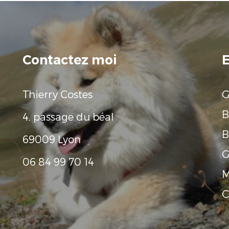
Contactez moi
E
Thierry Costes
G
B
4, passage du béal
B
69009 Lyon
G
06 84 99 70 14
M
C