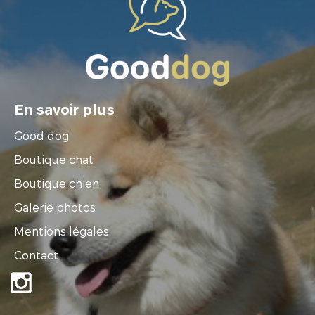
En savoir plus
Good dog
Boutique chat
Boutique chien
Galerie photos
Mentions légales
Contact