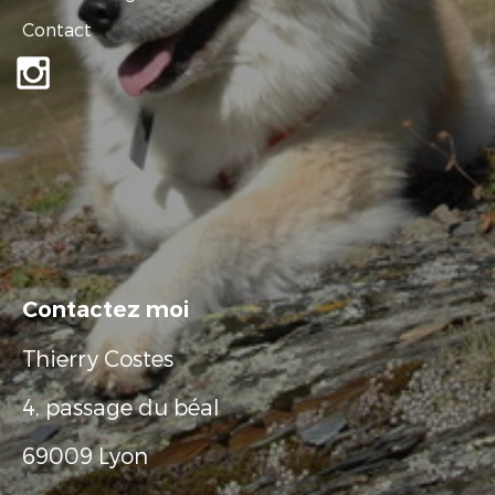
Contact
Contactez moi
Thierry Costes
4, passage du béal
69009 Lyon