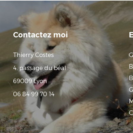
Contactez moi
E
Thierry Costes
G
B
4, passage du béal
B
69009 Lyon
G
06 84 99 70 14
M
C