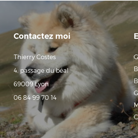
Contactez moi
E
Thierry Costes
G
B
4, passage du béal
B
69009 Lyon
G
06 84 99 70 14
M
C