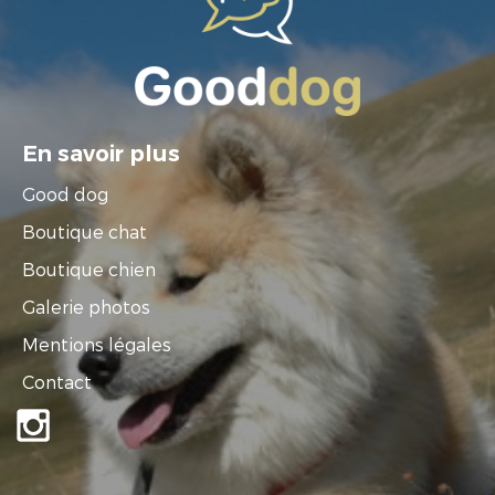
En savoir plus
Good dog
Boutique chat
Boutique chien
Galerie photos
Mentions légales
Contact