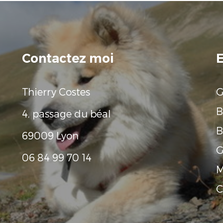
Contactez moi
E
Thierry Costes
G
B
4, passage du béal
B
69009 Lyon
G
06 84 99 70 14
M
C