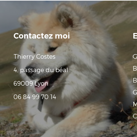
Contactez moi
E
Thierry Costes
G
B
4, passage du béal
B
69009 Lyon
G
06 84 99 70 14
M
C