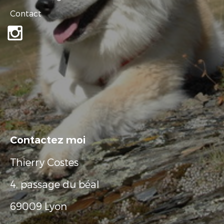
Contact
Contactez moi
Thierry Costes
4, passage du béal
69009 Lyon