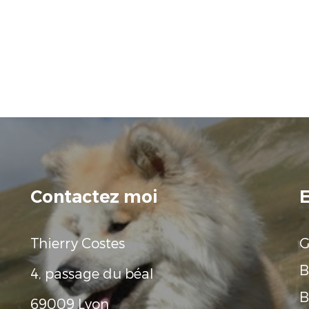
Contactez moi
E
Thierry Costes
G
B
4, passage du béal
B
69009 Lyon