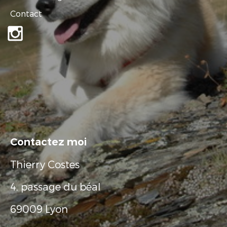
Contact
Contactez moi
Thierry Costes
4, passage du béal
69009 Lyon