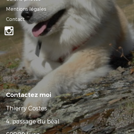
Mentions légales
Contact
Contactez moi
Thierry Costes
4, passage du béal